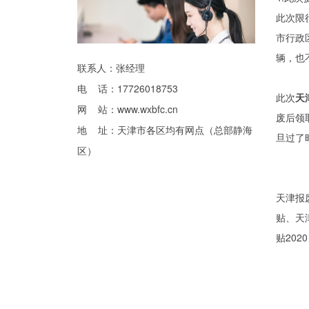
此次限
市行政
辆，也
联系人：张经理
电 话：17726018753
此次
天
网 站：
www.wxbfc.cn
废后领
地 址：天津市各区均有网点（总部静海
旦过了
区）
天津报
贴、天
贴2020