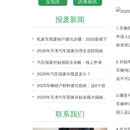
宝坻区
滨海新区
报废新闻
1.车
申请人
私家车报废销户避坑步骤：2026新规下
标准营
少走弯路指南
2026年天津汽车报废办理全流程指南
2.补
（含补贴申领）
汽车报废补贴领取全攻略：线上申请
车辆淘
+审核时效+到账时间
2025年汽车报废年限是多久？
金不可
2025车辆销户材料避坑指南：这6个错
3.哪
误90%车主都犯过
2025年天津汽车置换补贴金额大揭秘，
车辆申
换车省钱必看！
联系我们
国三及
4.此