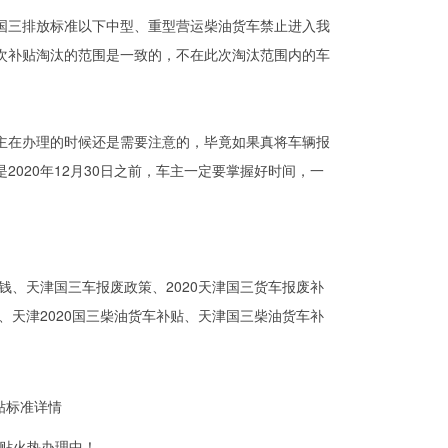
册的国三排放标准以下中型、重型营运柴油货车禁止进入我
次补贴淘汰的范围是一致的，不在此次淘汰范围内的车
主在办理的时候还是需要注意的，毕竟如果真将车辆报
020年12月30日之前，车主一定要掌握好时间，一
钱、天津国三车报废政策、2020天津国三货车报废补
、天津2020国三柴油货车补贴、天津国三柴油货车补
贴标准详情
贴火热办理中！