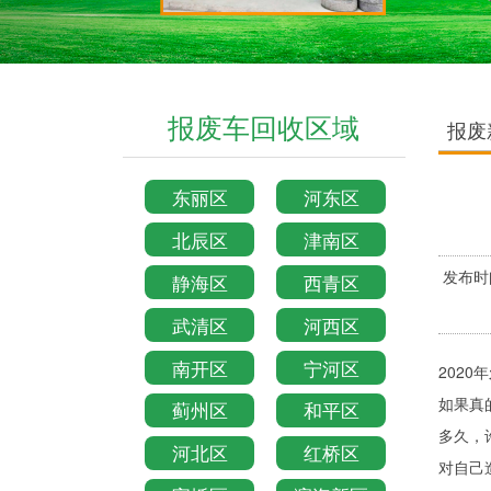
报废车回收区域
报废
东丽区
河东区
北辰区
津南区
发布时
静海区
西青区
武清区
河西区
南开区
宁河区
2020年
如果真
蓟州区
和平区
多久，
河北区
红桥区
对自己